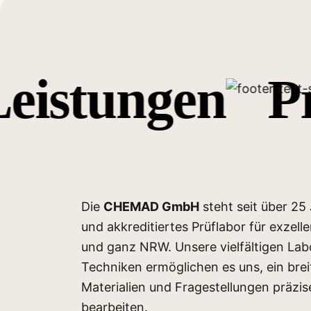
Unser Labor
istungen
Prä
Unser Team, bestehend aus 25 Chemiker*inn
und Laborant*innen, verfügt über langjährig
können wir Ihnen ein breites Angebot analy
machen.
Die
CHEMAD GmbH
steht seit über 25
und akkreditiertes Prüflabor für exzell
und ganz NRW. Unsere vielfältigen La
Unterstützt durch den modern ausgestattet
Techniken ermöglichen es uns, ein bre
Gerätepark und aus dem tradierten Wissen ü
Materialien und Fragestellungen präzis
Materialien können wir darüber hinaus Best
bearbeiten.