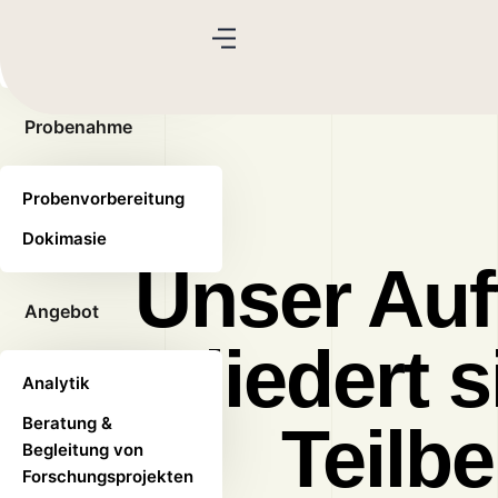
Organische Analytik
Elementaranalytik
Probenahme
Probenvorbereitung
Dokimasie
Unser Auf
Angebot
gliedert s
Analytik
Beratung &
Teilbe
Begleitung von
Forschungsprojekten