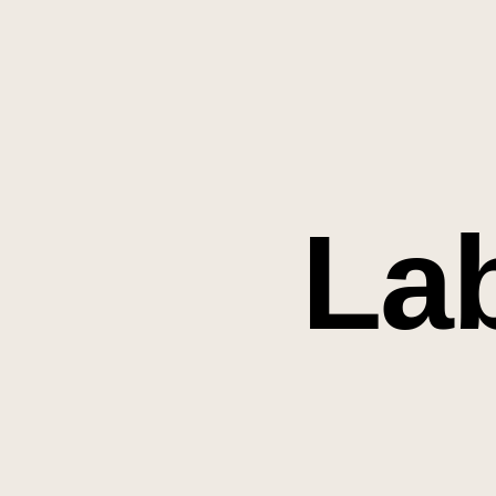
Start
Über uns
La
Qualität
Labor
Instrumentelle
Analytik
Nasschemiche
Analytik