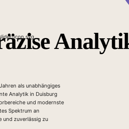
zise Analytik
en, Chemotechniker*innen
e Erfahrung. Dadurch
tischer Bestimmungen
 Jahren als unabhängiges
ente Analytik in Duisburg
borbereiche und modernste
en
ites Spektrum an
ber
e und zuverlässig zu
immungen